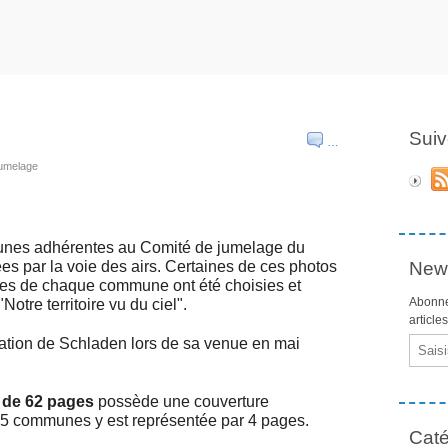
Suiv
…
jumelage
munes adhérentes au Comité de jumelage du
es par la voie des airs. Certaines de ces photos
News
ires de chaque commune ont été choisies et
Abonne
otre territoire vu du ciel".
article
égation de Schladen lors de sa venue en mai
Email
e de 62 pages
possède une couverture
15 communes y est représentée par 4 pages.
Caté