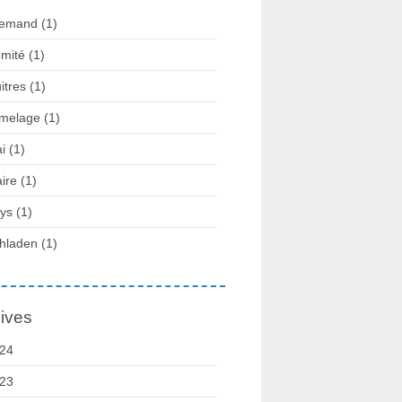
lemand
(1)
mité
(1)
itres
(1)
melage
(1)
i
(1)
ire
(1)
ys
(1)
hladen
(1)
ives
24
23