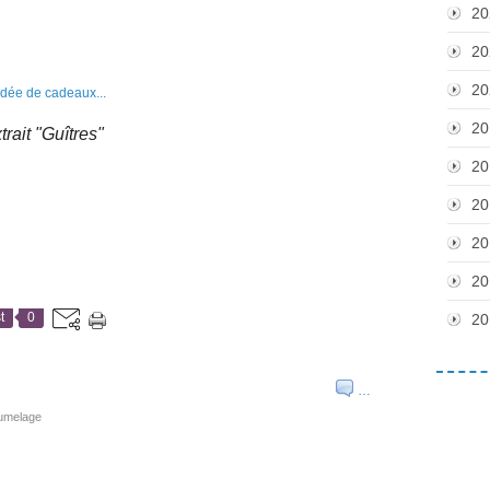
20
20
20
20
trait "Guîtres"
20
20
20
20
t
0
20
…
jumelage