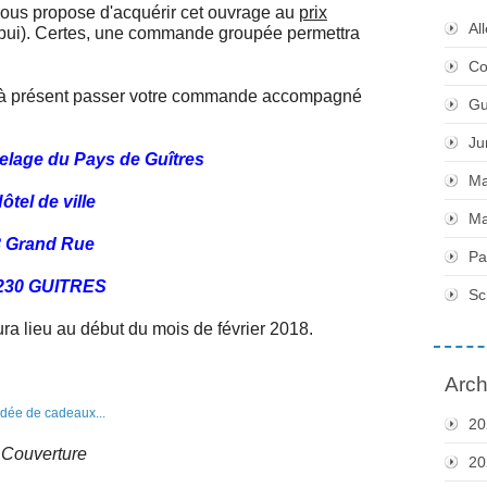
vous propose d'acquérir cet ouvrage au
prix
Al
appui). Certes, une commande groupée permettra
Co
s à présent passer votre commande accompagné
Gu
Ju
elage du Pays de Guîtres
Ma
ôtel de ville
Ma
8 Grand Rue
Pa
230 GUITRES
Sc
 lieu au début du mois de février 2018.
Arch
20
Couverture
20