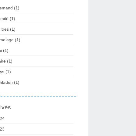
lemand
(1)
mité
(1)
itres
(1)
melage
(1)
i
(1)
ire
(1)
ys
(1)
hladen
(1)
ives
24
23