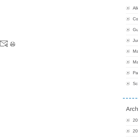
Al
Co
Gu
Ju
Ma
Ma
Pa
Sc
Arch
20
20