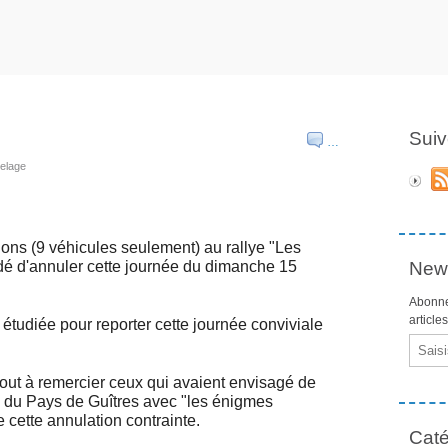
Suiv
…
melage
tions (9 véhicules seulement) au rallye "Les
é d'annuler cette journée du dimanche 15
News
Abonne
article
étudiée pour reporter cette journée conviviale
Email
out à remercier ceux qui avaient envisagé de
 du Pays de Guîtres avec "les énigmes
e cette annulation contrainte.
Caté