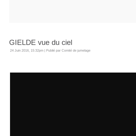
GIELDE vue du ciel
24 Juin 2016, 15:32pm
|
Publié par Comité de jumelage