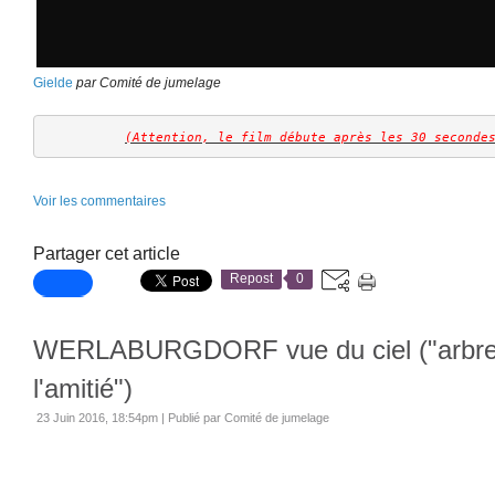
Gielde
par Comité de jumelage
(Attention, le film débute après les 30 seconde
Voir les commentaires
Partager cet article
Repost
0
WERLABURGDORF vue du ciel ("arbre
l'amitié")
23 Juin 2016, 18:54pm
|
Publié par Comité de jumelage