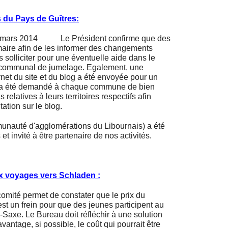
s du Pays de Guîtres:
Le Président confirme que des
maire afin de les informer des changements
s solliciter pour une éventuelle aide dans le
ercommunal de jumelage. Egalement, une
ernet du site et du blog a été envoyée pour un
 il a été demandé à chaque commune de bien
elatives à leurs territoires respectifs afin
ation sur le blog.
uté d'agglomérations du Libournais) a été
 invité à être partenaire de nos activités.
aux voyages vers Schladen :
omité permet de constater que le prix du
st un frein pour que des jeunes participent au
axe. Le Bureau doit réfléchir à une solution
vantage, si possible, le coût qui pourrait être