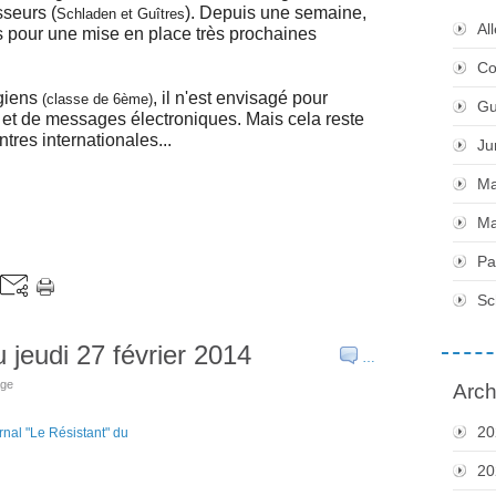
sseurs (
). Depuis une semaine,
Schladen et Guîtres
Al
es pour une mise en place très prochaines
Co
giens
, il n'est envisagé pour
(classe de 6ème)
Gu
s et de messages électroniques. Mais cela reste
ntres internationales...
Ju
Ma
Ma
Pa
Sc
 jeudi 27 février 2014
…
age
Arch
20
20