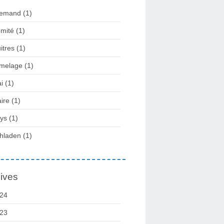
lemand
(1)
mité
(1)
itres
(1)
melage
(1)
i
(1)
ire
(1)
ys
(1)
hladen
(1)
ives
24
23