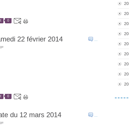
20
20
t
0
20
20
medi 22 février 2014
…
20
age
20
20
20
20
t
0
ate du 12 mars 2014
…
age