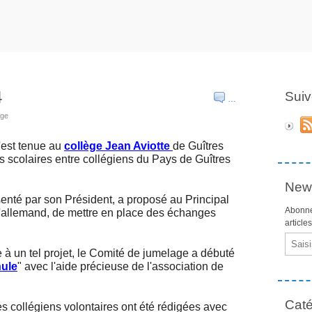
4
Suiv
…
age
st tenue au
collège Jean Aviotte
de Guîtres
 scolaires entre collégiens du Pays de Guîtres
News
 par son Président, a proposé au Principal
Abonne
d'allemand, de mettre en place des échanges
article
Email
un tel projet, le Comité de jumelage a débuté
ule
" avec l'aide précieuse de l'association de
Caté
ollégiens volontaires ont été rédigées avec